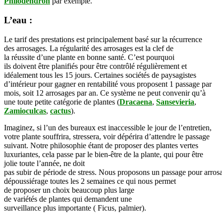
Philodendron
par exemple.
L’eau :
Le
tarif
des
prestations
est principalement basé sur la récurrence
des
arrosages
.
La
régularité
des
arrosages
est
la
clef
de
la
réussite
d’une
plante
en bonne santé.
C’
est
pourquoi
ils
doivent
être
planifiés
pour être contrôlé régulièrement et
idéalement tous les 15
jours
.
Certaines sociétés de paysagistes
d’intérieur pour gagner en rentabilité vous proposent 1 passage par
mois, soit 12 arrosages par an.
Ce
système
ne peut convenir qu’à
une toute
petite catégorie
de
plantes
(
Dracaena
,
Sansevieria
,
Zamioculcas
,
cactus
)
.
Imaginez
, si l’
un
des
bureaux
est inaccessible le
jour
de l’
entretien
,
votre
plante
souffrira
,
stressera
,
voir
dépérira
d’
attendre
le passage
suivant.
Notre
philosophie
étant
de
proposer
des
plantes
vertes
luxuriantes, cela
passe
par le
bien-être
de la
plante
, qui pour être
jolie toute l’année, ne doit
pas
subir
de
période
de
stress
.
Nous
proposons
un
passage
pour
arros
dépoussiérage toutes les 2
semaines
ce qui nous permet
de
proposer
un choix beaucoup
plus
large
de
variétés
de
plantes
qui
demandent
une
surveillance
plus
importante
(
Ficus
,
palmier
)
.