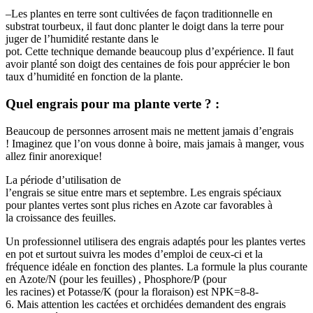
–
Les plantes en terre sont cultivées de façon traditionnelle en
substrat tourbeux, il faut donc planter le doigt dans la terre pour
juger de l’humidité restante dans le
pot.
Cette
technique
demande
beaucoup
plus d’
expérience
. I
l faut
avoir planté son doigt des centaines de fois pour apprécier le bon
taux d’humidité en fonction de la plante.
Quel engrais pour ma plante
verte ?
:
Beaucoup
de
personnes
arrosent
mais ne mettent
jamais
d’engrais
!
Imaginez que l’on vous donne à boire, mais jamais à manger, vous
allez finir
anorexique!
La
période
d’
utilisation
de
l’
engrais
se
situe
entre
mars
et
septembre
.
Les
engrais
spéciaux
pour
plantes
vertes sont plus riches en Azote car favorables à
la
croissance
des
feuilles
.
Un professionnel utilisera des engrais adaptés pour les plantes vertes
en pot et surtout suivra les modes d’emploi de ceux-ci et la
fréquence idéale en fonction des plantes.
La formule la plus courante
en
Azote/N
(pour les
feuilles
)
,
Phosphore/P
(pour
les
racines
)
et
Potasse/K
(pour la
floraison
)
est
NPK=8-8-
6
.
Mais
attention
les cactées et orchidées
demandent
des engrais