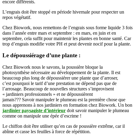
encore différents.
L’engrais doit être stoppé en période hivernale pour respecter un
repos végétatif.
Chez Biowork, nous remettons de l’engrais sous forme liquide 3 fois
dans l’année entre mars et septembre : en mars, en juin et en
septembre, cela suffit pour maintenir les plantes en bonne santé. Car
trop d’engrais modifie votre PH et peut devenir nocif pour la plante.
Le dépoussiérage d’une plante :
Chez
Biowork nous le
savons
, la
poussière
bloque
la
photosynthèse nécessaire au
développement
de la
plante
.
Il est
beaucoup plus
long
de dépoussiérer une
plante
que d’
arroser
,
c’
est
pourquoi le
tarif
d’une
prestation
ne dépend pas que de
l’arrosage.
Beaucoup de
nouvelles
structures
s’improvisent
«
jardiniers
professionnels » et ne dépoussièrent
jamais???
Savoir
manipuler
le plumeau
est
la première
chose
que
nous
apprenons
à nos
jardiniers
en
formation
chez
Biowork
.
Un bon
jardinier paysagiste d’intérieur
doit savoir manipuler le plumeau
comme on manipule une épée d’escrime !
Le chiffon doit être utiliser qu’en cas de poussière
extrême, car
il
abîme et casse les feuilles à force de répétition.