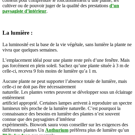
conseils
pour
comprendre
le
fonctionnement
d’une
plante, les
cultiver ou
de pouvoir juger de la qualité des
prestations
d’un
paysagiste d’
intérieur
.
La lumière :
La
luminosité
est la base de la vie végétale, sans
lumière
la
plante
ne
vivra que quelques
semaines
.
L’emplacement idéal pour une
plante
reste prés d’une
fenêtre
. Mais
pas forcément en plein soleil.
Sachez qu’une plante située à 3 m de
celle-ci, recevra 9 fois moins de lumière qu’a 1 m.
Aucune plante ne peut supporter l’absence totale de lumière, mais
celle-ci ne doit pas être nécessairement
naturelle.
Les
plantes
vertes
peuvent
se développer sous un éclairage
entièrement
artificiel
approprié
.
Certaines
lampes
arrivent
à
reproduire
un spectre
lumineux très proche de la lumière naturelle.
C’est pourquoi la
connaissance des besoins en lumière des plantes n’est souvent
connue que des paysagistes d’intérieur
expérimentés.
Biowork
saura
vous
conseiller
sur les
exigences
des
différentes
plantes Un
Anthurium
préférera plus de lumière qu’un