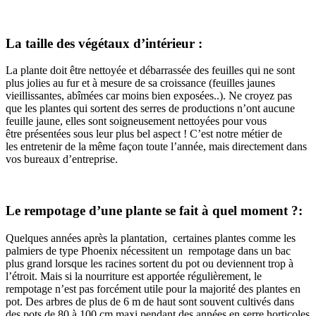
La taille des végétaux d’intérieur :
La
plante
doit
être
nettoyée
et
débarrassée
des feuilles qui ne sont
plus jolies au fur et à
mesure
de sa
croissance
(feuilles jaunes
vieillissantes, abîmées car moins bien exposées..)
.
Ne croyez pas
que les
plantes
qui
sortent
des serres de
productions
n’ont
aucune
feuille jaune, elles sont soigneusement nettoyées pour vous
être
présentées
sous leur plus
bel aspect
!
C’
est
notre
métier
de
les
entretenir
de la même façon toute l’
année
, mais directement dans
vos
bureaux
d’
entreprise
.
Le
rempotage
d’une
plante
se fait à quel
moment
?:
Quelques années après la plantation, certaines plantes comme les
palmiers de type Phoenix nécessitent un
rempotage
dans un bac
plus grand lorsque les
racines
sortent
du
pot
ou
deviennent
trop à
l’étroit.
Mais si la nourriture est apportée régulièrement, le
rempotage n’est pas forcément utile pour la majorité des plantes en
pot.
Des
arbres
de plus de 6 m de haut sont
souvent
cultivés dans
des
pots
de 80 à 100 cm
maxi pendant des années en serre horticoles