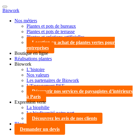
Biowork
Nos métiers
Plantes et pots de bureaux
Plantes et pots de terrasse
Plantes et créations artificielles
Location ou achat de plantes vertes pour
entreprises
Boutique en ligne
Réalisations plantes
Biowork
L’histoire
Nos valeurs
Les partenaires de Biowork
L’Engagement RSE
Découvrir nos services de paysagistes d’intérieurs
à Paris
Expression verte
La biophilie
La biodiversité notre part…
Découvrez les avis de nos clients
Blog
Demander un devis